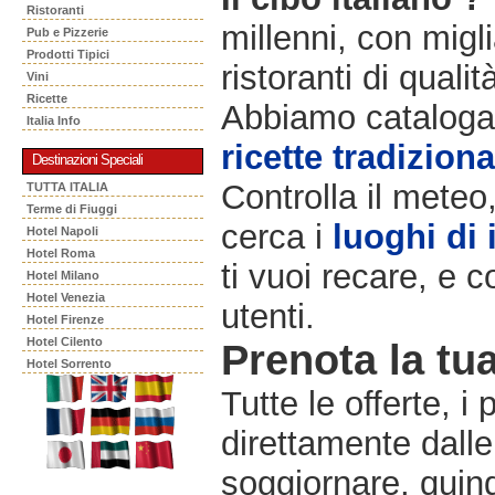
Ristoranti
millenni, con migli
Pub e Pizzerie
Prodotti Tipici
ristoranti di qualit
Vini
Ricette
Abbiamo catalogat
Italia Info
ricette tradiziona
Destinazioni Speciali
Controlla il meteo
TUTTA ITALIA
Terme di Fiuggi
cerca i
luoghi di 
Hotel Napoli
Hotel Roma
ti vuoi recare, e c
Hotel Milano
Hotel Venezia
utenti.
Hotel Firenze
Hotel Cilento
Prenota la tua
Hotel Sorrento
Tutte le offerte, i
direttamente dalle
soggiornare, quindi