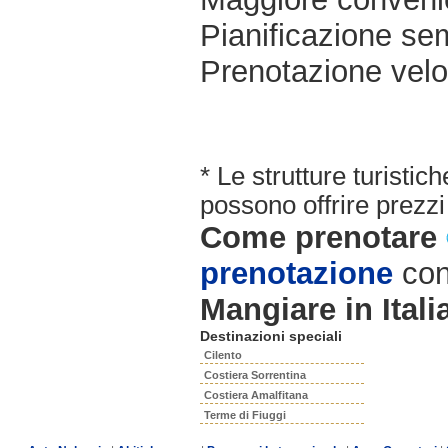
Pianificazione sem
Prenotazione velo
* Le strutture turisti
possono offrire prezzi 
Come prenotare
prenotazione
con
Mangiare in Itali
Destinazioni speciali
Cilento
Costiera Sorrentina
Costiera Amalfitana
Terme di Fiuggi