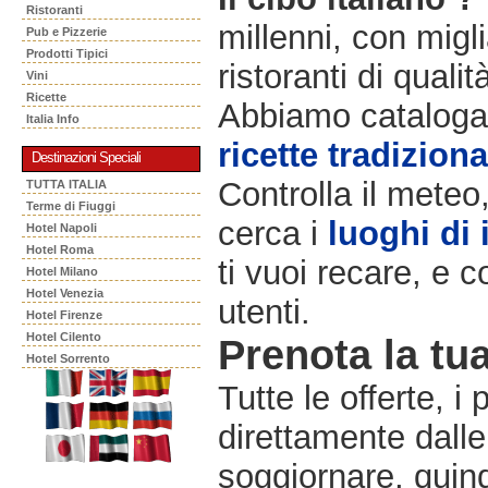
Ristoranti
millenni, con migli
Pub e Pizzerie
Prodotti Tipici
ristoranti di qualit
Vini
Ricette
Abbiamo catalogat
Italia Info
ricette tradiziona
Destinazioni Speciali
Controlla il meteo
TUTTA ITALIA
Terme di Fiuggi
cerca i
luoghi di 
Hotel Napoli
Hotel Roma
ti vuoi recare, e c
Hotel Milano
Hotel Venezia
utenti.
Hotel Firenze
Hotel Cilento
Prenota la tua
Hotel Sorrento
Tutte le offerte, i
direttamente dalle
soggiornare, quindi