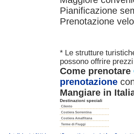
Pianificazione sem
Prenotazione velo
* Le strutture turisti
possono offrire prezzi 
Come prenotare
prenotazione
con
Mangiare in Itali
Destinazioni speciali
Cilento
Costiera Sorrentina
Costiera Amalfitana
Terme di Fiuggi