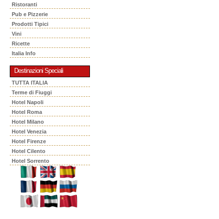
Ristoranti
Pub e Pizzerie
Prodotti Tipici
Vini
Ricette
Italia Info
Destinazioni Speciali
TUTTA ITALIA
Terme di Fiuggi
Hotel Napoli
Hotel Roma
Hotel Milano
Hotel Venezia
Hotel Firenze
Hotel Cilento
Hotel Sorrento