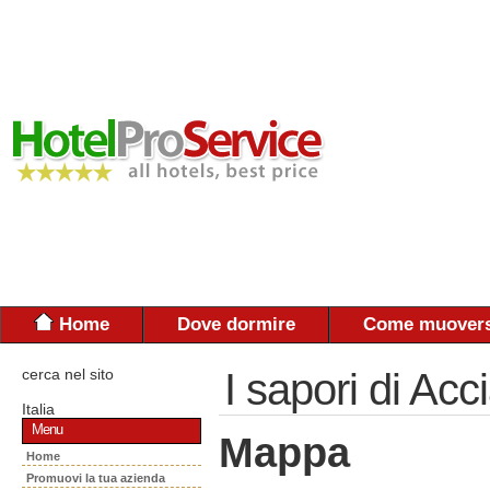
Home
Dove dormire
Come muovers
cerca nel sito
I sapori di Acci
Italia
Menu
Mappa
Home
Promuovi la tua azienda