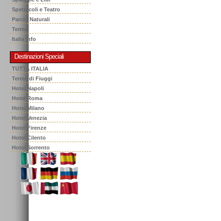
Spettacoli e Teatro
Parchi Naturali
Terme
Italia Info
Destinazioni Speciali
TUTTA ITALIA
Terme di Fiuggi
Hotel Napoli
Hotel Roma
Hotel Milano
Hotel Venezia
Hotel Firenze
Hotel Cilento
Hotel Sorrento