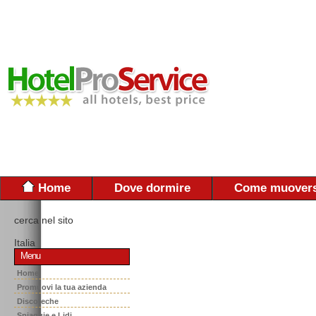
Home
Dove dormire
Come muovers
cerca nel sito
Italia
Menu
Home
Promuovi la tua azienda
Discoteche
Spiaggie e Lidi