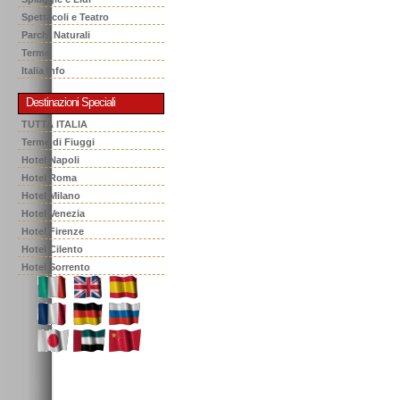
Spettacoli e Teatro
Parchi Naturali
Terme
Italia Info
Destinazioni Speciali
TUTTA ITALIA
Terme di Fiuggi
Hotel Napoli
Hotel Roma
Hotel Milano
Hotel Venezia
Hotel Firenze
Hotel Cilento
Hotel Sorrento