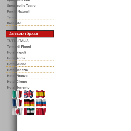
Spettacoli e Teatro
Parchi Naturali
Terme
Italia Info
Destinazioni Speciali
TUTTA ITALIA
Terme di Fiuggi
Hotel Napoli
Hotel Roma
Hotel Milano
Hotel Venezia
Hotel Firenze
Hotel Cilento
Hotel Sorrento