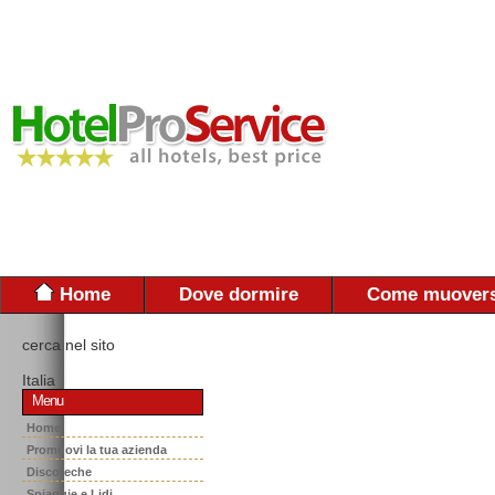
Home
Dove dormire
Come muovers
cerca nel sito
Italia
Menu
Home
Promuovi la tua azienda
Discoteche
Spiaggie e Lidi