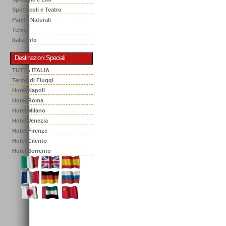
Spettacoli e Teatro
Parchi Naturali
Terme
Italia Info
Destinazioni Speciali
TUTTA ITALIA
Terme di Fiuggi
Hotel Napoli
Hotel Roma
Hotel Milano
Hotel Venezia
Hotel Firenze
Hotel Cilento
Hotel Sorrento