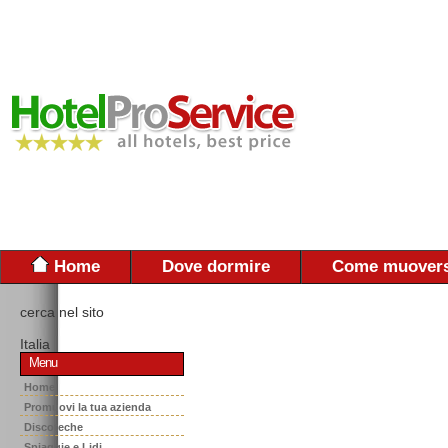
Home
Dove dormire
Come muovers
cerca nel sito
Italia
Menu
Home
Promuovi la tua azienda
Discoteche
Spiaggie e Lidi