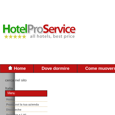
Home
Dove dormire
Come muovers
cerca nel sito
Italia
Menu
Home
Promuovi la tua azienda
Discoteche
Spiaggie e Lidi