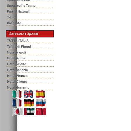
Spettacoli e Teatro
Parchi Naturali
Terme
Italia Info
Destinazioni Speciali
TUTTA ITALIA
Terme di Fiuggi
Hotel Napoli
Hotel Roma
Hotel Milano
Hotel Venezia
Hotel Firenze
Hotel Cilento
Hotel Sorrento