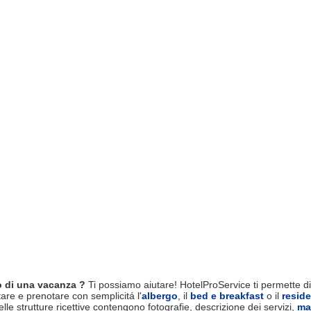
 di una vacanza ?
Ti possiamo aiutare! HotelProService ti permette di 
tare e prenotare con semplicitá l'
albergo
, il
bed e breakfast
o il
resid
le strutture ricettive contengono fotografie, descrizione dei servizi,
ma