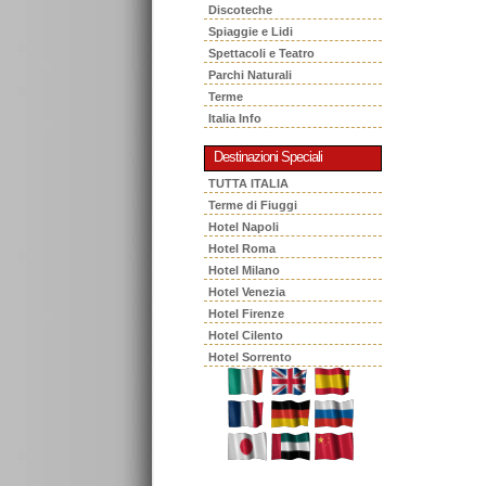
Discoteche
Spiaggie e Lidi
Spettacoli e Teatro
Parchi Naturali
Terme
Italia Info
Destinazioni Speciali
TUTTA ITALIA
Terme di Fiuggi
Hotel Napoli
Hotel Roma
Hotel Milano
Hotel Venezia
Hotel Firenze
Hotel Cilento
Hotel Sorrento