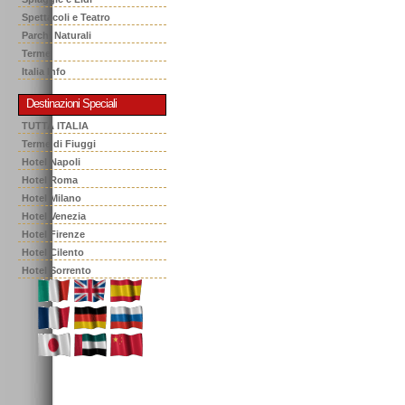
Spettacoli e Teatro
Parchi Naturali
Terme
Italia Info
Destinazioni Speciali
TUTTA ITALIA
Terme di Fiuggi
Hotel Napoli
Hotel Roma
Hotel Milano
Hotel Venezia
Hotel Firenze
Hotel Cilento
Hotel Sorrento