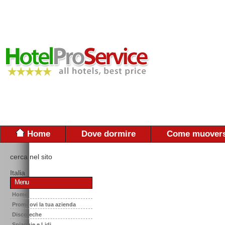
Home
Dove dormire
Come muovers
cerca nel sito
Italia
Menu
Home
Promuovi la tua azienda
Discoteche
Spiaggie e Lidi