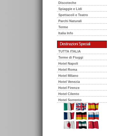
Discoteche
Spiaggie e Lidi
Spettacoli e Teatro
Parchi Naturali
Terme
Italia Info
Destinazioni Speciali
TUTTA ITALIA
Terme di Fiuggi
Hotel Napoli
Hotel Roma
Hotel Milano
Hotel Venezia
Hotel Firenze
Hotel Cilento
Hotel Sorrento