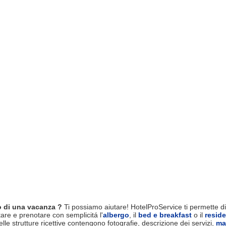
 di una vacanza ?
Ti possiamo aiutare! HotelProService ti permette di 
tare e prenotare con semplicitá l'
albergo
, il
bed e breakfast
o il
resid
le strutture ricettive contengono fotografie, descrizione dei servizi,
ma