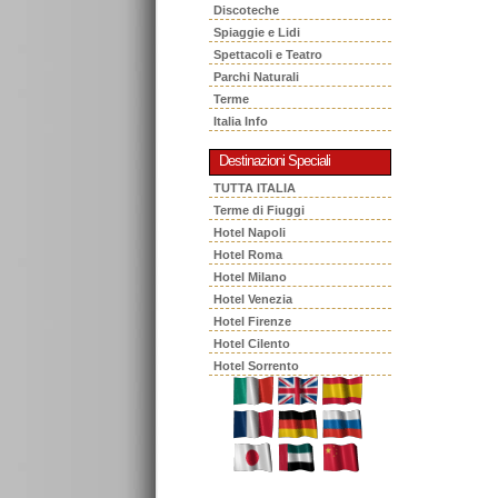
Discoteche
Spiaggie e Lidi
Spettacoli e Teatro
Parchi Naturali
Terme
Italia Info
Destinazioni Speciali
TUTTA ITALIA
Terme di Fiuggi
Hotel Napoli
Hotel Roma
Hotel Milano
Hotel Venezia
Hotel Firenze
Hotel Cilento
Hotel Sorrento