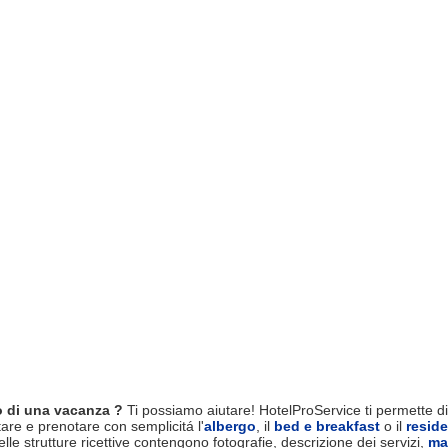
 di una vacanza ?
Ti possiamo aiutare! HotelProService ti permette di 
tare e prenotare con semplicitá l'
albergo
, il
bed e breakfast
o il
resid
le strutture ricettive contengono fotografie, descrizione dei servizi,
ma