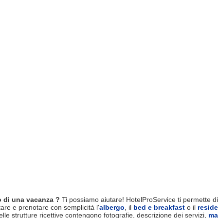
 di una vacanza ?
Ti possiamo aiutare! HotelProService ti permette di 
tare e prenotare con semplicitá l'
albergo
, il
bed e breakfast
o il
resid
le strutture ricettive contengono fotografie, descrizione dei servizi,
ma