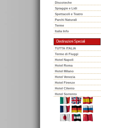
Discoteche
Spiaggie e Lidi
Spettacoli e Teatro
Parchi Naturali
Terme
Italia Info
Destinazioni Speciali
TUTTA ITALIA
Terme di Fiuggi
Hotel Napoli
Hotel Roma
Hotel Milano
Hotel Venezia
Hotel Firenze
Hotel Cilento
Hotel Sorrento