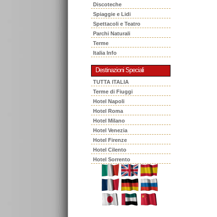
Discoteche
Spiaggie e Lidi
Spettacoli e Teatro
Parchi Naturali
Terme
Italia Info
Destinazioni Speciali
TUTTA ITALIA
Terme di Fiuggi
Hotel Napoli
Hotel Roma
Hotel Milano
Hotel Venezia
Hotel Firenze
Hotel Cilento
Hotel Sorrento