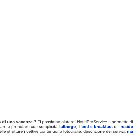
 di una vacanza ?
Ti possiamo aiutare! HotelProService ti permette di 
tare e prenotare con semplicitá l'
albergo
, il
bed e breakfast
o il
resid
le strutture ricettive contengono fotografie, descrizione dei servizi,
ma