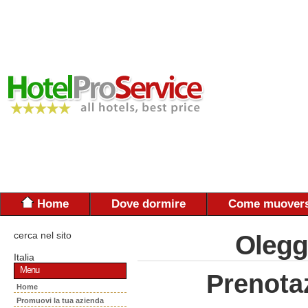
Home
Dove dormire
Come muovers
cerca nel sito
Olegg
Italia
Menu
Prenota
Home
Promuovi la tua azienda