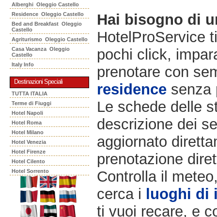
Alberghi Oleggio Castello
Residence Oleggio Castello
Hai bisogno di 
Bed and Breakfast Oleggio
Castello
HotelProService t
Agriturismo Oleggio Castello
Casa Vacanza Oleggio
pochi click, impara
Castello
Italy Info
prenotare con semp
Destinazioni Speciali
residence
senza 
TUTTA ITALIA
Le schede delle st
Terme di Fiuggi
Hotel Napoli
descrizione dei ser
Hotel Roma
Hotel Milano
aggiornato diretta
Hotel Venezia
Hotel Firenze
prenotazione diret
Hotel Cilento
Hotel Sorrento
Controlla il meteo
cerca i
luoghi di 
ti vuoi recare, e c