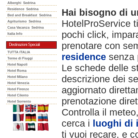
Alberghi Sedrina
Residence Sedrina
Hai bisogno di 
Bed and Breakfast Sedrina
HotelProService t
Agriturismo Sedrina
Casa Vacanza Sedrina
pochi click, impara
Italia Info
prenotare con semp
Destinazioni Speciali
TUTTA ITALIA
residence
senza 
Terme di Fiuggi
Hotel Napoli
Le schede delle st
Hotel Roma
descrizione dei ser
Hotel Milano
Hotel Venezia
aggiornato diretta
Hotel Firenze
Hotel Cilento
prenotazione diret
Hotel Sorrento
Controlla il meteo
cerca i
luoghi di 
ti vuoi recare, e c