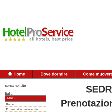
Home
Dove dormire
Come muovers
cerca nel sito
SEDRI
Italia
Menu
Prenotazio
Home
Promuovi la tua azienda