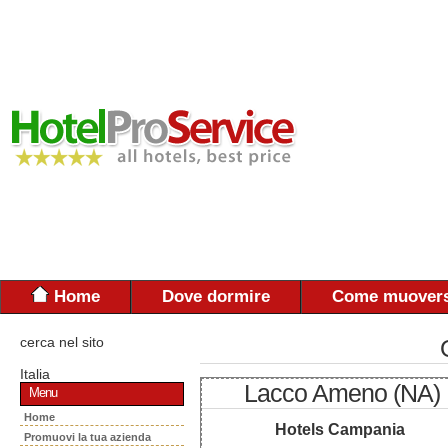
Home
Dove dormire
Come muovers
cerca nel sito
Italia
Lacco Ameno (NA)
Menu
Home
Hotels Campania
Promuovi la tua azienda