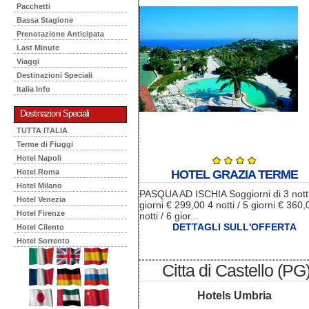
Pacchetti
Bassa Stagione
Prenotazione Anticipata
Last Minute
Viaggi
Destinazioni Speciali
Italia Info
Destinazioni Speciali
TUTTA ITALIA
Terme di Fiuggi
Hotel Napoli
Hotel Roma
HOTEL GRAZIA TERME
Hotel Milano
PASQUA AD ISCHIA Soggiorni di 3 nott
Hotel Venezia
giorni € 299,00 4 notti / 5 giorni € 360,
Hotel Firenze
notti / 6 gior...
DETTAGLI SULL'OFFERTA
Hotel Cilento
Hotel Sorrento
Citta di Castello (PG
Hotels Umbria