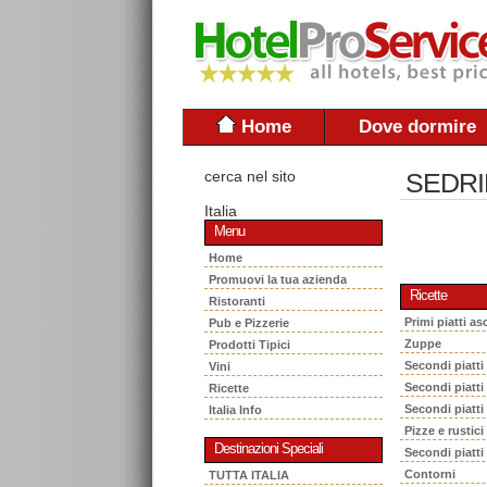
Home
Dove dormire
cerca nel sito
SEDRI
Italia
Menu
Home
Promuovi la tua azienda
Ricette
Ristoranti
Primi piatti asc
Pub e Pizzerie
Zuppe
Prodotti Tipici
Secondi piatti
Vini
Secondi piatt
Ricette
Secondi piatti
Italia Info
Pizze e rustici
Destinazioni Speciali
Secondi piatti
Contorni
TUTTA ITALIA