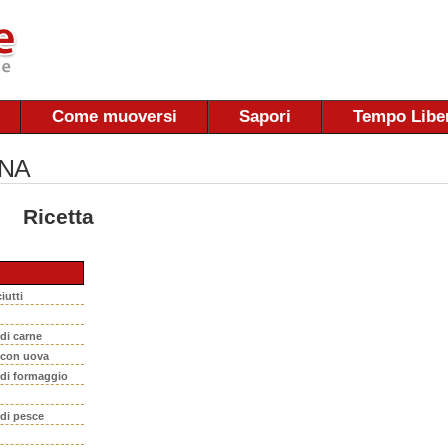
Come muoversi
Sapori
Tempo Libe
NA
Ricetta
iutti
 di carne
i con uova
 di formaggio
 di pesce