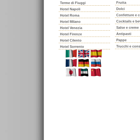
Frutta
Terme di Fiuggi
Dolci
Hotel Napoli
Confetture e 
Hotel Roma
Cocktails e b
Hotel Milano
Salse e creme
Hotel Venezia
Antipasti
Hotel Firenze
Pappe
Hotel Cilento
Trucchi e cons
Hotel Sorrento