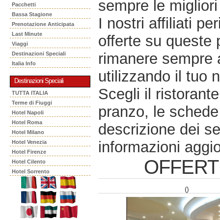
sempre le migliori 
Pacchetti
Bassa Stagione
I nostri affiliati 
Prenotazione Anticipata
Last Minute
offerte su queste 
Viaggi
rimanere sempre a
Destinazioni Speciali
Italia Info
utilizzando il tuo 
Destinazioni Speciali
Scegli il ristorant
TUTTA ITALIA
Terme di Fiuggi
pranzo, le schede 
Hotel Napoli
Hotel Roma
descrizione dei se
Hotel Milano
informazioni aggio
Hotel Venezia
Hotel Firenze
OFFERT
Hotel Cilento
Hotel Sorrento
()