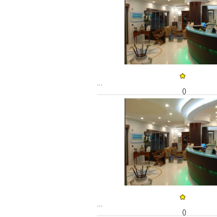
...
()
...
()