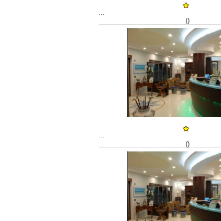
...
()
...
()