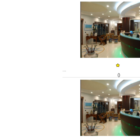
...
()