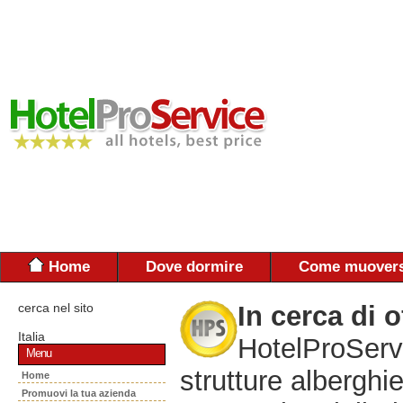
Home
Dove dormire
Come muovers
cerca nel sito
In cerca di o
Italia
HotelProServi
Menu
strutture alberghie
Home
Promuovi la tua azienda