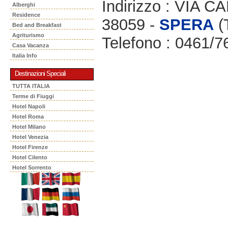
Indirizzo : VIA 
Alberghi
Residence
38059 -
SPERA
(
Bed and Breakfast
Agriturismo
Telefono : 0461/
Casa Vacanza
Italia Info
Destinazioni Speciali
TUTTA ITALIA
Terme di Fiuggi
Hotel Napoli
Hotel Roma
Hotel Milano
Hotel Venezia
Hotel Firenze
Hotel Cilento
Hotel Sorrento