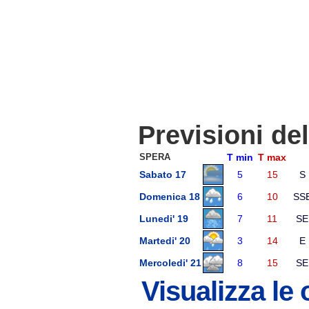
Previsioni de
SPERA
T min
T max
Sabato 17
5
15
S
Domenica 18
6
10
SS
Lunedi' 19
7
11
SE
Martedi' 20
3
14
E
Mercoledi' 21
8
15
SE
Visualizza le 