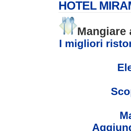
HOTEL MIRA
Mangiare
I migliori ris
Ele
Scop
Ma
Aggiung