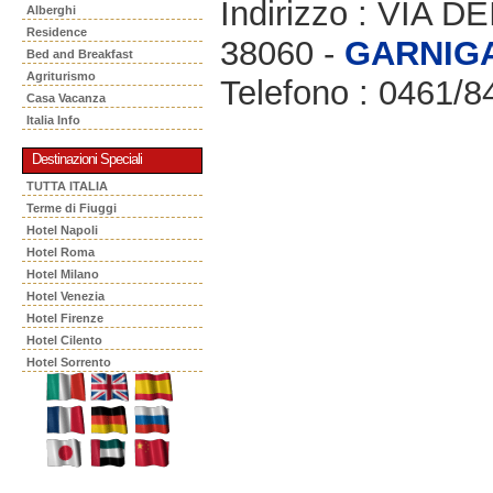
Indirizzo : VIA 
Alberghi
Residence
38060 -
GARNIG
Bed and Breakfast
Agriturismo
Telefono : 0461/
Casa Vacanza
Italia Info
Destinazioni Speciali
TUTTA ITALIA
Terme di Fiuggi
Hotel Napoli
Hotel Roma
Hotel Milano
Hotel Venezia
Hotel Firenze
Hotel Cilento
Hotel Sorrento