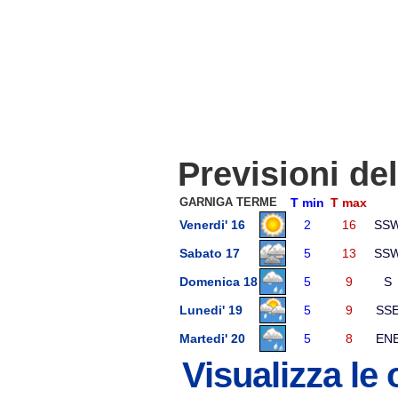
Previsioni de
GARNIGA TERME
T min
T max
Venerdi' 16
2
16
SS
Sabato 17
5
13
SS
Domenica 18
5
9
S
Lunedi' 19
5
9
SS
Martedi' 20
5
8
EN
Visualizza le 