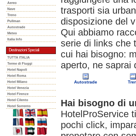
Aereo
trasporti sia urban
Nave
Treno
disposizione del v
Pullman
Autostrade
Qui abbiamo racco
Meteo
Italia Info
serie di links che 
Destinazioni Speciali
cui hai bisogno: m
TUTTA ITALIA
aperto, ne saprai 
Terme di Fiuggi
Hotel Napoli
Hotel Roma
Autostrade
Tre
Hotel Milano
Hotel Venezia
Hotel Firenze
Hai bisogno di 
Hotel Cilento
Hotel Sorrento
HotelProService t
pochi click, impara
prenotare con semp