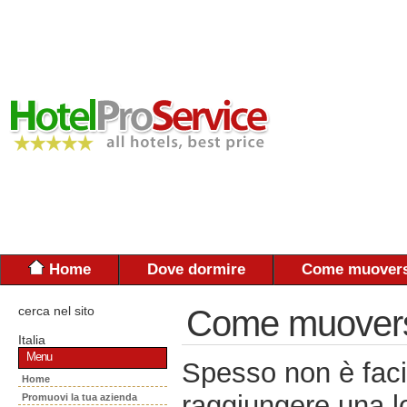
Home
Dove dormire
Come muovers
cerca nel sito
Come muoversi:
Italia
Menu
Spesso non è faci
Home
raggiungere una lo
Promuovi la tua azienda