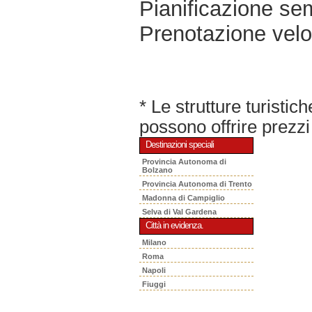
Pianificazione sem
Prenotazione velo
* Le strutture turisti
possono offrire prezzi 
Destinazioni speciali
Provincia Autonoma di
Bolzano
Provincia Autonoma di Trento
Madonna di Campiglio
Selva di Val Gardena
Città in evidenza.
Milano
Roma
Napoli
Fiuggi