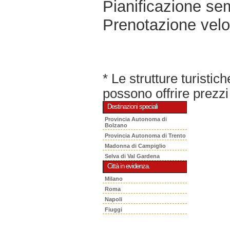
Pianificazione sem
Prenotazione velo
* Le strutture turisti
possono offrire prezzi 
Destinazioni speciali
Provincia Autonoma di
Bolzano
Provincia Autonoma di Trento
Madonna di Campiglio
Selva di Val Gardena
Città in evidenza.
Milano
Roma
Napoli
Fiuggi