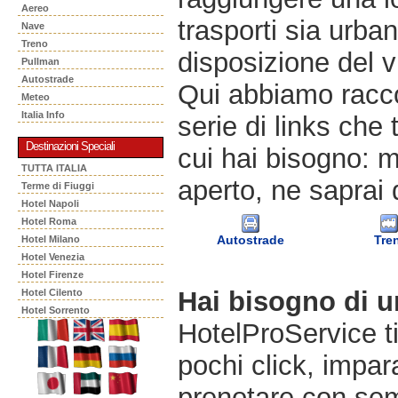
Aereo
trasporti sia urban
Nave
Treno
disposizione del v
Pullman
Autostrade
Qui abbiamo racco
Meteo
Italia Info
serie di links che 
Destinazioni Speciali
cui hai bisogno: m
TUTTA ITALIA
aperto, ne saprai 
Terme di Fiuggi
Hotel Napoli
Hotel Roma
Autostrade
Tre
Hotel Milano
Hotel Venezia
Hotel Firenze
Hai bisogno di 
Hotel Cilento
Hotel Sorrento
HotelProService t
pochi click, impara
prenotare con semp