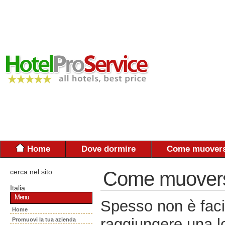
Home
Dove dormire
Come muovers
cerca nel sito
Come muoversi:
Italia
Menu
Spesso non è faci
Home
raggiungere una lo
Promuovi la tua azienda