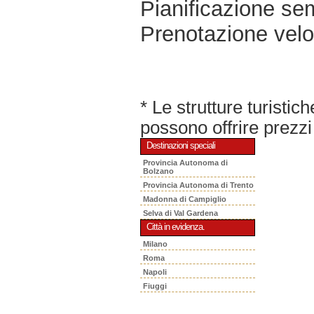
Pianificazione sem
Prenotazione velo
* Le strutture turisti
possono offrire prezzi 
Destinazioni speciali
Provincia Autonoma di
Bolzano
Provincia Autonoma di Trento
Madonna di Campiglio
Selva di Val Gardena
Città in evidenza.
Milano
Roma
Napoli
Fiuggi