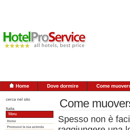
Home
Dove dormire
Come muovers
cerca nel sito
Come muoversi:
Italia
Menu
Spesso non è faci
Home
raggiungere una lo
Promuovi la tua azienda