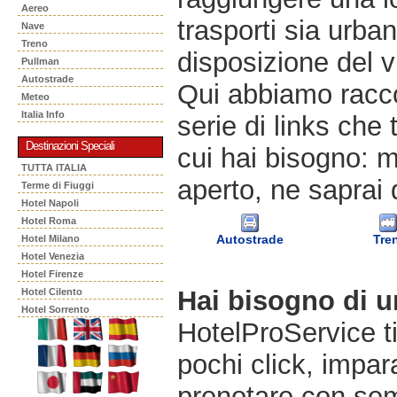
Aereo
trasporti sia urban
Nave
Treno
disposizione del v
Pullman
Autostrade
Qui abbiamo racco
Meteo
Italia Info
serie di links che 
Destinazioni Speciali
cui hai bisogno: m
TUTTA ITALIA
aperto, ne saprai 
Terme di Fiuggi
Hotel Napoli
Hotel Roma
Autostrade
Tre
Hotel Milano
Hotel Venezia
Hotel Firenze
Hai bisogno di 
Hotel Cilento
Hotel Sorrento
HotelProService t
pochi click, impara
prenotare con semp