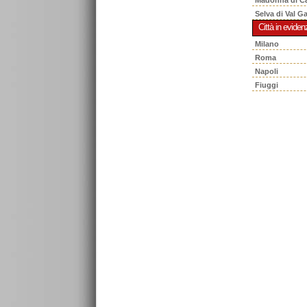
Selva di Val G
Città in eviden
Milano
Roma
Napoli
Fiuggi