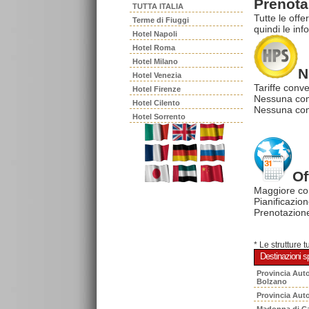
Prenota 
TUTTA ITALIA
Tutte le offe
Terme di Fiuggi
quindi le inf
Hotel Napoli
Hotel Roma
Hotel Milano
N
Hotel Venezia
Tariffe conve
Hotel Firenze
Nessuna com
Hotel Cilento
Nessuna comm
Hotel Sorrento
Of
Maggiore co
Pianificazion
Prenotazione
* Le strutture 
Destinazioni sp
Provincia Aut
Bolzano
Provincia Aut
Madonna di C