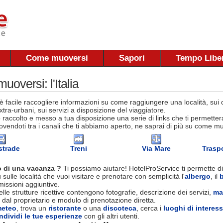
Come muoversi
Sapori
Tempo Libe
oversi: l'Italia
 facile raccogliere informazioni su come raggiungere una località, sui co
tra-urbani, sui servizi a disposizione del viaggiatore.
raccolto e messo a tua disposizione una serie di links che ti permettera
vendoti tra i canali che ti abbiamo aperto, ne saprai di più su come muov
strade
Treni
Via Mare
Traspo
 di una vacanza ?
Ti possiamo aiutare! HotelProService ti permette di
 sulle localitá che vuoi visitare e prenotare con semplicitá l'
albergo
, il
ssioni aggiuntive.
le strutture ricettive contengono fotografie, descrizione dei servizi,
ma
 dal proprietario e modulo di prenotazione diretta.
eteo
, trova un
ristorante
o una
discoteca
, cerca i
luoghi di interes
ndividi le tue esperienze
con gli altri utenti.