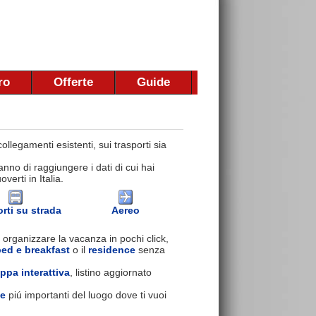
ro
Offerte
Guide
llegamenti esistenti, sui trasporti sia
nno di raggiungere i dati di cui hai
erti in Italia.
rti su strada
Aereo
 organizzare la vacanza in pochi click,
bed e breakfast
o il
residence
senza
ppa interattiva
, listino aggiornato
se
piú importanti del luogo dove ti vuoi