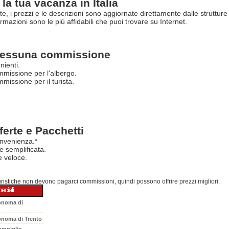
la tua vacanza in Italia
rte, i prezzi e le descrizioni sono aggiornate direttamente dalle struttur
ormazioni sono le piú affidabili che puoi trovare su Internet.
essuna commissione
nienti.
missione per l'albergo.
issione per il turista.
ferte e Pacchetti
nvenienza.*
e semplificata.
 veloce.
turistiche non devono pagarci commissioni, quindi possono offrire prezzi migliori.
eciali
onoma di
onoma di Trento
ampiglio