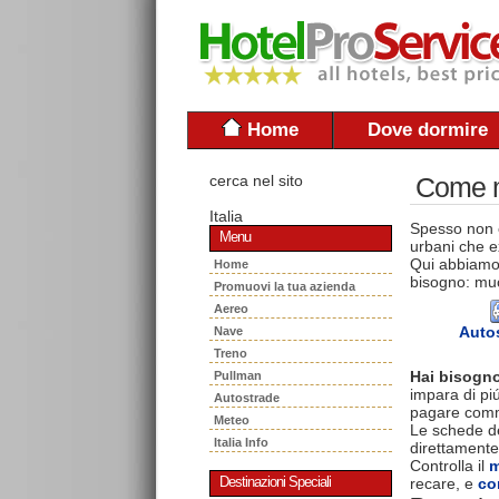
Home
Dove dormire
cerca nel sito
Come mu
Italia
Spesso non è
Menu
urbani che ex
Qui abbiamo 
Home
bisogno: muo
Promuovi la tua azienda
Aereo
Auto
Nave
Treno
Hai bisogno
Pullman
impara di piú
Autostrade
pagare commi
Meteo
Le schede del
Italia Info
direttamente
Controlla il
m
recare, e
co
Destinazioni Speciali