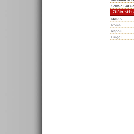
Selva di Val G
Città in eviden
Milano
Roma
Napoli
Fiuggi