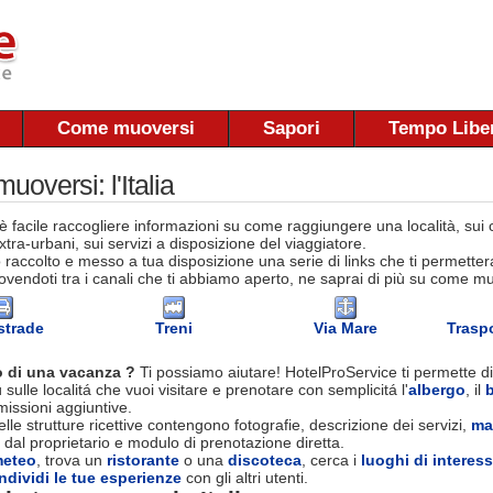
Come muoversi
Sapori
Tempo Libe
oversi: l'Italia
 facile raccogliere informazioni su come raggiungere una località, sui co
tra-urbani, sui servizi a disposizione del viaggiatore.
raccolto e messo a tua disposizione una serie di links che ti permettera
vendoti tra i canali che ti abbiamo aperto, ne saprai di più su come muov
strade
Treni
Via Mare
Traspo
 di una vacanza ?
Ti possiamo aiutare! HotelProService ti permette di
 sulle localitá che vuoi visitare e prenotare con semplicitá l'
albergo
, il
ssioni aggiuntive.
le strutture ricettive contengono fotografie, descrizione dei servizi,
ma
 dal proprietario e modulo di prenotazione diretta.
eteo
, trova un
ristorante
o una
discoteca
, cerca i
luoghi di interes
ndividi le tue esperienze
con gli altri utenti.