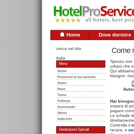
Home
Dove dormire
cerca nel sito
Come mu
Italia
Spesso non è
Menu
urbani che ex
Qui abbiamo 
Home
bisogno: muo
Promuovi la tua azienda
Aereo
Auto
Nave
Treno
Hai bisogno
Pullman
impara di piú
Autostrade
pagare commi
Meteo
Le schede del
Italia Info
direttamente
Controlla il
m
recare, e
co
Destinazioni Speciali