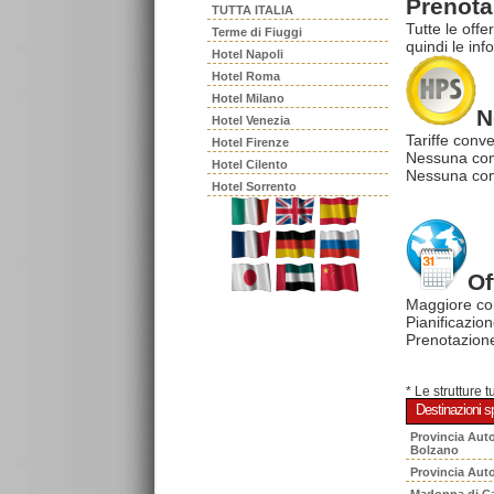
Prenota 
TUTTA ITALIA
Tutte le offe
Terme di Fiuggi
quindi le inf
Hotel Napoli
Hotel Roma
Hotel Milano
N
Hotel Venezia
Tariffe conve
Hotel Firenze
Nessuna com
Hotel Cilento
Nessuna comm
Hotel Sorrento
Of
Maggiore co
Pianificazion
Prenotazione
* Le strutture 
Destinazioni sp
Provincia Aut
Bolzano
Provincia Aut
Madonna di C