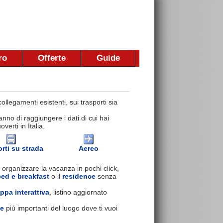
ro
Offerte
Guide
llegamenti esistenti, sui trasporti sia
nno di raggiungere i dati di cui hai
erti in Italia.
rti su strada
Aereo
 organizzare la vacanza in pochi click,
bed e breakfast
o il
residence
senza
ppa interattiva
, listino aggiornato
se
piú importanti del luogo dove ti vuoi