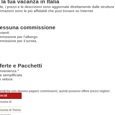
la tua vacanza in Italia
rte, i prezzi e le descrizioni sono aggiornate direttamente dalle struttur
ormazioni sono le piú affidabili che puoi trovare su Internet.
essuna commissione
nienti.
missione per l'albergo.
issione per il turista.
ferte e Pacchetti
nvenienza.*
e semplificata.
 veloce.
turistiche non devono pagarci commissioni, quindi possono offrire prezzi migliori.
eciali
onoma di
onoma di Trento
ampiglio