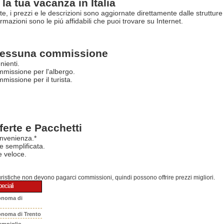
la tua vacanza in Italia
rte, i prezzi e le descrizioni sono aggiornate direttamente dalle struttur
ormazioni sono le piú affidabili che puoi trovare su Internet.
essuna commissione
nienti.
missione per l'albergo.
issione per il turista.
ferte e Pacchetti
nvenienza.*
e semplificata.
 veloce.
turistiche non devono pagarci commissioni, quindi possono offrire prezzi migliori.
eciali
onoma di
onoma di Trento
ampiglio