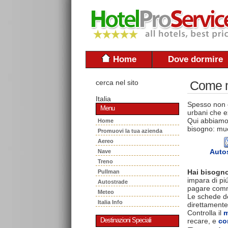
Home
Dove dormire
cerca nel sito
Come mu
Italia
Spesso non è
Menu
urbani che ex
Qui abbiamo 
Home
bisogno: muo
Promuovi la tua azienda
Aereo
Auto
Nave
Treno
Hai bisogno
Pullman
impara di piú
Autostrade
pagare commi
Meteo
Le schede del
Italia Info
direttamente
Controlla il
m
recare, e
co
Destinazioni Speciali