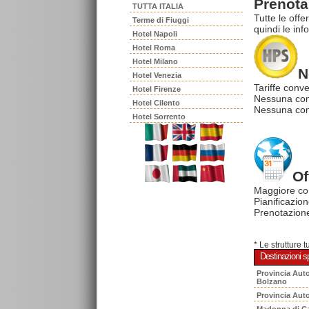
Prenota 
TUTTA ITALIA
Tutte le offe
Terme di Fiuggi
quindi le inf
Hotel Napoli
Hotel Roma
Hotel Milano
N
Hotel Venezia
Tariffe conve
Hotel Firenze
Nessuna com
Hotel Cilento
Nessuna comm
Hotel Sorrento
Of
Maggiore co
Pianificazion
Prenotazione
* Le strutture 
Destinazioni sp
Provincia Aut
Bolzano
Provincia Aut
Madonna di C