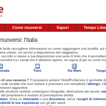
Come muoversi
Sapori
Tempo Libe
oversi: l'Italia
 facile raccogliere informazioni su come raggiungere una località, sui co
tra-urbani, sui servizi a disposizione del viaggiatore.
raccolto e messo a tua disposizione una serie di links che ti permettera
vendoti tra i canali che ti abbiamo aperto, ne saprai di più su come muov
strade
Treni
Via Mare
Traspo
 di una vacanza ?
Ti possiamo aiutare! HotelProService ti permette di
 sulle localitá che vuoi visitare e prenotare con semplicitá l'
albergo
, il
ssioni aggiuntive.
le strutture ricettive contengono fotografie, descrizione dei servizi,
ma
 dal proprietario e modulo di prenotazione diretta.
eteo
, trova un
ristorante
o una
discoteca
, cerca i
luoghi di interes
ndividi le tue esperienze
con gli altri utenti.