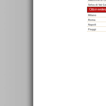
Selva di Val G
Città in eviden
Milano
Roma
Napoli
Fiuggi