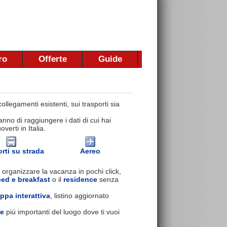
ro
Offerte
Guide
llegamenti esistenti, sui trasporti sia
nno di raggiungere i dati di cui hai
erti in Italia.
rti su strada
Aereo
 organizzare la vacanza in pochi click,
bed e breakfast
o il
residence
senza
ppa interattiva
, listino aggiornato
se
piú importanti del luogo dove ti vuoi