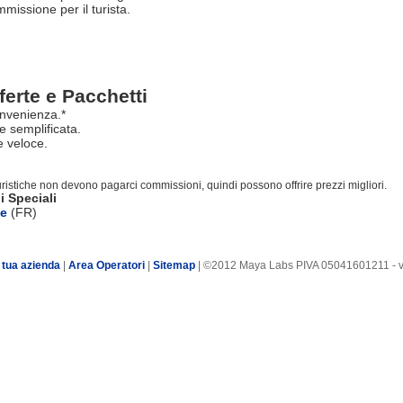
issione per il turista.
ferte e Pacchetti
nvenienza.*
e semplificata.
 veloce.
turistiche non devono pagarci commissioni, quindi possono offrire prezzi migliori.
i Speciali
te
(FR)
 tua azienda
|
Area Operatori
|
Sitemap
| ©2012 Maya Labs PIVA 05041601211 - v7