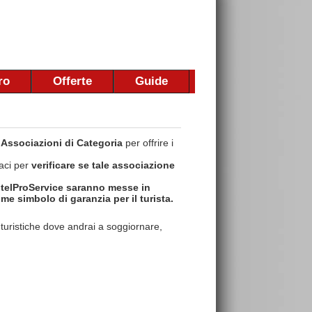
ro
Offerte
Guide
i
Associazioni di Categoria
per offrire i
taci per
verificare se tale associazione
otelProService saranno messe in
me simbolo di garanzia per il turista.
e turistiche dove andrai a soggiornare,