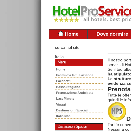
Home
Dove dormire
cerca nel sito
Italia
Il nostro po
Menu
servizi di H
Se il tuo al
Home
ha stipulat
Promuovi la tua azienda
Le struttur
Pacchetti
evidenza sul
Bassa Stagione
Prenota 
Prenotazione Anticipata
Tutte le offe
Last Minute
quindi le inf
Viaggi
Destinazioni Speciali
Italia Info
D
Tariffe conve
Destinazioni Speciali
Nessuna com