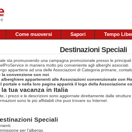
Come muoversi
Sapori
Tempo Libe
Destinazioni Speciali
rtale sta promuovendo una campagna promozionale presso le principal
otelProService in maniera molto più conveniente agli alberghi associati.
bergo appartiene ad una delle Associazioni di Categoria primarie, contat
o la convenzione con noi
.
e alberghiere appartenenti alle Associazioni convenzionate con H
 portale e nella loro pagina apparirà il logo della Associazione co
la tua vacanza in Italia
rte, i prezzi e le descrizioni sono aggiornate direttamente dalle struttur
ormazioni sono le piú affidabili che puoi trovare su Internet.
estinazioni Speciali
nienti.
missione per l'albergo.