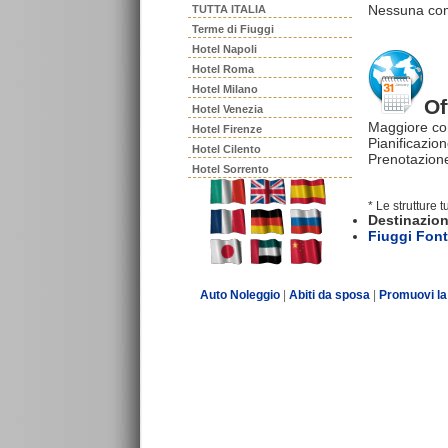
Nessuna comm
TUTTA ITALIA
Terme di Fiuggi
Hotel Napoli
Hotel Roma
Hotel Milano
Of
Hotel Venezia
Maggiore co
Hotel Firenze
Pianificazion
Hotel Cilento
Prenotazione
Hotel Sorrento
* Le strutture 
Destinazion
Fiuggi Fon
Auto Noleggio
|
Abiti da sposa
|
Promuovi la