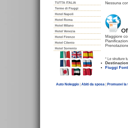
Nessuna comm
TUTTA ITALIA
Terme di Fiuggi
Hotel Napoli
Hotel Roma
Hotel Milano
Of
Hotel Venezia
Maggiore co
Hotel Firenze
Pianificazion
Hotel Cilento
Prenotazione
Hotel Sorrento
* Le strutture 
Destinazion
Fiuggi Fon
Auto Noleggio
|
Abiti da sposa
|
Promuovi la 