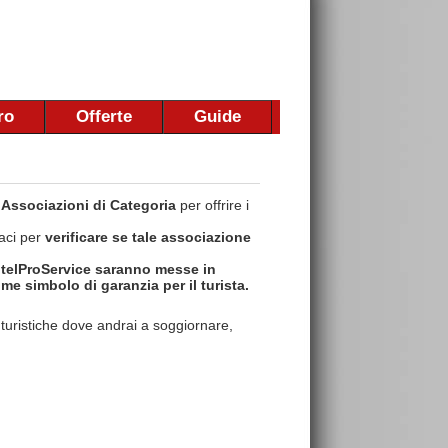
ro
Offerte
Guide
i
Associazioni di Categoria
per offrire i
taci per
verificare se tale associazione
otelProService saranno messe in
me simbolo di garanzia per il turista.
e turistiche dove andrai a soggiornare,