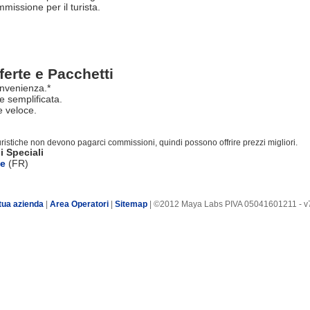
issione per il turista.
ferte e Pacchetti
nvenienza.*
e semplificata.
 veloce.
turistiche non devono pagarci commissioni, quindi possono offrire prezzi migliori.
i Speciali
te
(FR)
tua azienda
|
Area Operatori
|
Sitemap
| ©2012 Maya Labs PIVA 05041601211 - v7.