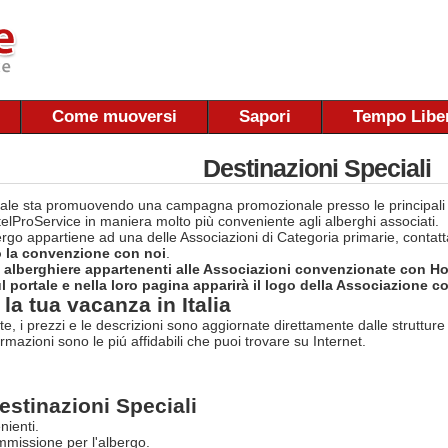
Come muoversi
Sapori
Tempo Libe
Destinazioni Speciali
rtale sta promuovendo una campagna promozionale presso le principal
otelProService in maniera molto più conveniente agli alberghi associati.
bergo appartiene ad una delle Associazioni di Categoria primarie, contat
o la convenzione con noi
.
e alberghiere appartenenti alle Associazioni convenzionate con H
 portale e nella loro pagina apparirà il logo della Associazione co
la tua vacanza in Italia
rte, i prezzi e le descrizioni sono aggiornate direttamente dalle struttur
ormazioni sono le piú affidabili che puoi trovare su Internet.
estinazioni Speciali
nienti.
missione per l'albergo.