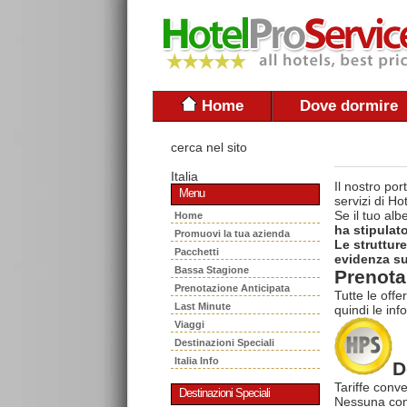
Home
Dove dormire
cerca nel sito
Italia
Il nostro po
Menu
servizi di H
Se il tuo al
Home
ha stipulat
Promuovi la tua azienda
Le struttur
Pacchetti
evidenza sul
Bassa Stagione
Prenota 
Prenotazione Anticipata
Tutte le offe
Last Minute
quindi le inf
Viaggi
Destinazioni Speciali
Italia Info
D
Tariffe conve
Destinazioni Speciali
Nessuna com