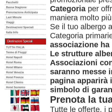
Pacchetti
Categoria
per offr
Bassa Stagione
Prenotazione Anticipata
maniera molto più 
Last Minute
Viaggi
Se il tuo albergo 
Destinazioni Speciali
Italia Info
Categoria primarie
Destinazioni Speciali
associazione ha 
TUTTA ITALIA
Le strutture albe
Terme di Fiuggi
Hotel Napoli
Associazioni co
Hotel Roma
Hotel Milano
saranno messe in
Hotel Venezia
Hotel Firenze
pagina apparirà 
Hotel Cilento
simbolo di garanz
Hotel Sorrento
Prenota la tua
Tutte le offerte, i