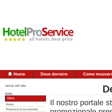
Home
Dove dormire
Come muovers
cerca nel sito
De
Italia
Menu
Il nostro portal
Home
promozionale pres
Promuovi la tua azienda