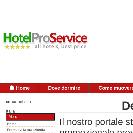
Home
Dove dormire
Come muovers
cerca nel sito
De
Italia
Menu
Il nostro portal
Home
promozionale pres
Promuovi la tua azienda