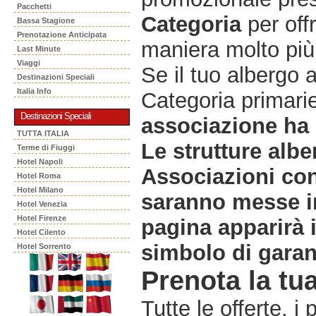
Pacchetti
Categoria
per offr
Bassa Stagione
Prenotazione Anticipata
maniera molto più 
Last Minute
Viaggi
Se il tuo albergo 
Destinazioni Speciali
Italia Info
Categoria primarie
Destinazioni Speciali
associazione ha 
TUTTA ITALIA
Le strutture albe
Terme di Fiuggi
Hotel Napoli
Associazioni co
Hotel Roma
Hotel Milano
saranno messe in
Hotel Venezia
Hotel Firenze
pagina apparirà 
Hotel Cilento
simbolo di garanz
Hotel Sorrento
Prenota la tua
Tutte le offerte, i