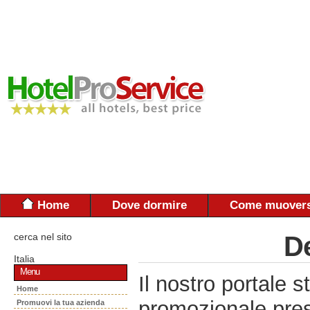
Home
Dove dormire
Come muovers
cerca nel sito
De
Italia
Menu
Il nostro portal
Home
promozionale pres
Promuovi la tua azienda