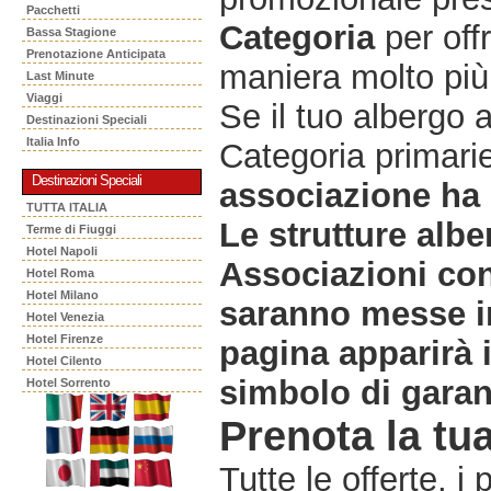
Pacchetti
Categoria
per offr
Bassa Stagione
Prenotazione Anticipata
maniera molto più 
Last Minute
Viaggi
Se il tuo albergo 
Destinazioni Speciali
Italia Info
Categoria primarie
Destinazioni Speciali
associazione ha 
TUTTA ITALIA
Le strutture albe
Terme di Fiuggi
Hotel Napoli
Associazioni co
Hotel Roma
Hotel Milano
saranno messe in
Hotel Venezia
Hotel Firenze
pagina apparirà 
Hotel Cilento
simbolo di garanz
Hotel Sorrento
Prenota la tua
Tutte le offerte, i