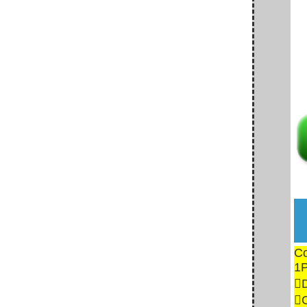
Co
1P
D
C