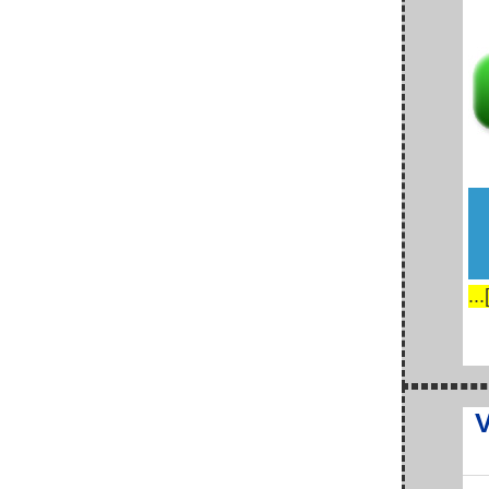
...
V