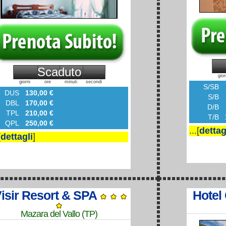
Scaduto
gior
giorni
ore
minuti
secondi
S/SB
DUS
130,00 €
S/B
DBL
170,00 €
D/B
TPL
210,00 €
T/B
1
QPL
250,00 €
...[
dettag
[
dettagli
]
isir Resort & SPA
Hotel
Mazara del Vallo (TP)