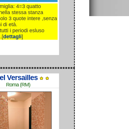
miglia: 4=3 quatto
nella stessa stanza
olo 3 quote intere ,senza
i di età.
tutti i periodi esluso
.[
dettagli
]
el Versailles
Roma (RM)