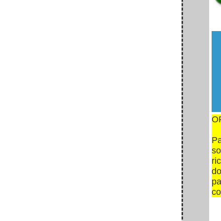
c
O
Pa
so
ri
do
pa
co