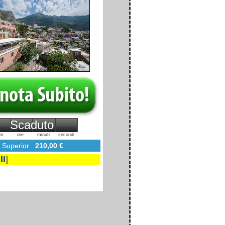
Scaduto
ni
ore
minuti
secondi
Superior
210,00 €
li
]