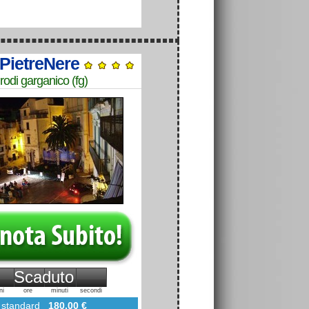
 PietreNere
rodi garganico (fg)
Scaduto
ni
ore
minuti
secondi
standard
180,00 €