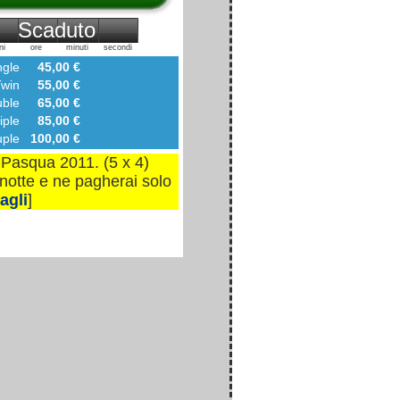
Scaduto
ni
ore
minuti
secondi
gle
45,00 €
in
55,00 €
ble
65,00 €
ple
85,00 €
ple
100,00 €
 Pasqua 2011. (5 x 4)
notte e ne pagherai solo
agli
]