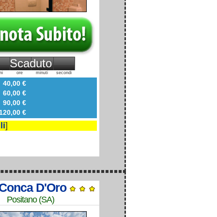
Scaduto
ni
ore
minuti
secondi
40,00 €
60,00 €
90,00 €
20,00 €
li
]
 Conca D'Oro
Positano (SA)