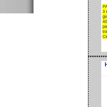
PA
3 
gi
40
pe
tr
Ce