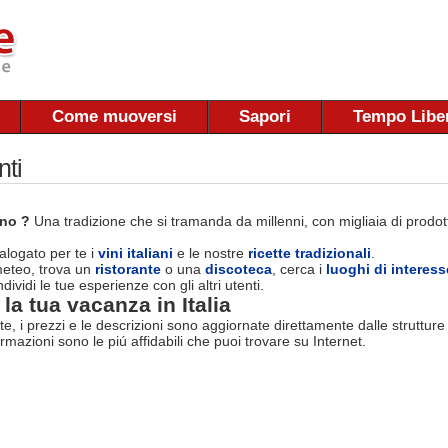
Come muoversi
Sapori
Tempo Libe
nti
ano ?
Una tradizione che si tramanda da millenni, con migliaia di prodotti
logato per te i
vini italiani
e le nostre
ricette tradizionali
.
 meteo, trova un
ristorante
o una
discoteca
, cerca i
luoghi di interess
dividi le tue esperienze con gli altri utenti.
la tua vacanza in Italia
rte, i prezzi e le descrizioni sono aggiornate direttamente dalle struttur
ormazioni sono le piú affidabili che puoi trovare su Internet.