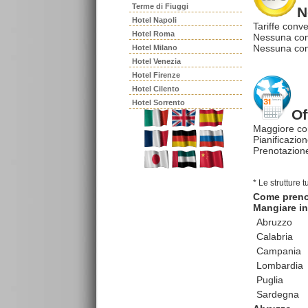
Terme di Fiuggi
N
Hotel Napoli
Tariffe conve
Hotel Roma
Nessuna com
Nessuna comm
Hotel Milano
Hotel Venezia
Hotel Firenze
Hotel Cilento
Hotel Sorrento
Of
Maggiore co
Pianificazion
Prenotazione
* Le strutture 
Come pren
Mangiare in 
Abruzzo
Calabria
Campania
Lombardia
Puglia
Sardegna