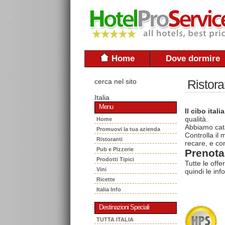
Home
Dove dormire
cerca nel sito
Ristora
Italia
Menu
Il cibo itali
qualità.
Home
Abbiamo cata
Promuovi la tua azienda
Controlla il
Ristoranti
recare, e con
Pub e Pizzerie
Prenota 
Prodotti Tipici
Tutte le offe
Vini
quindi le inf
Ricette
Italia Info
Destinazioni Speciali
TUTTA ITALIA