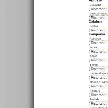
Abruzzo
CELANO
( Ristoranti :
pescocostanz
( Ristoranti :
Calabria
Scalea
( Ristoranti :
Campania
Acciaroli
( Ristoranti :
ascea
( Ristoranti :
Ascea
( Ristoranti :
Bacoli
( Ristoranti :
marina di asc
( Ristoranti :
Marina di cam
( Ristoranti :
Palinuro
( Ristoranti :
Procida
( Ristoranti :
Santa Maria di