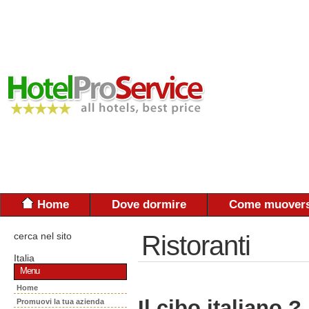
Home
Dove dormire
Come muovers
cerca nel sito
Ristoranti
Italia
Menu
Home
Il cibo italiano ?
Promuovi la tua azienda