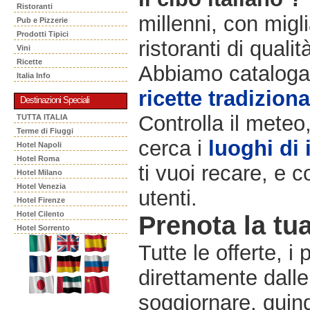
Ristoranti
millenni, con migli
Pub e Pizzerie
Prodotti Tipici
ristoranti di qualit
Vini
Ricette
Abbiamo catalogat
Italia Info
ricette tradiziona
Destinazioni Speciali
Controlla il meteo
TUTTA ITALIA
Terme di Fiuggi
cerca i
luoghi di 
Hotel Napoli
Hotel Roma
ti vuoi recare, e c
Hotel Milano
Hotel Venezia
utenti.
Hotel Firenze
Hotel Cilento
Prenota la tua
Hotel Sorrento
Tutte le offerte, i
direttamente dalle
soggiornare, quindi