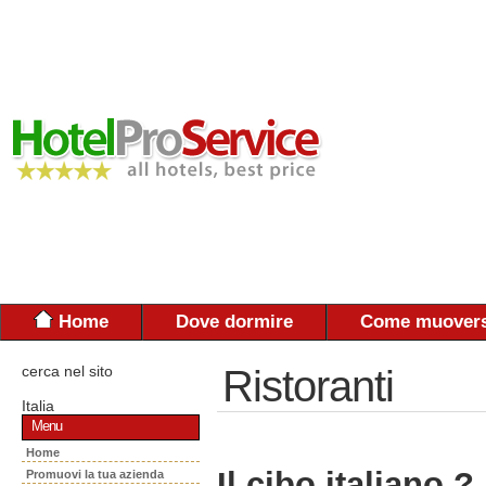
Home
Dove dormire
Come muovers
cerca nel sito
Ristoranti
Italia
Menu
Home
Il cibo italiano ?
Promuovi la tua azienda