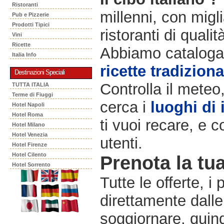
Ristoranti
millenni, con migli
Pub e Pizzerie
Prodotti Tipici
ristoranti di qualit
Vini
Ricette
Abbiamo catalogat
Italia Info
ricette tradiziona
Destinazioni Speciali
Controlla il meteo
TUTTA ITALIA
Terme di Fiuggi
cerca i
luoghi di 
Hotel Napoli
Hotel Roma
ti vuoi recare, e c
Hotel Milano
Hotel Venezia
utenti.
Hotel Firenze
Hotel Cilento
Prenota la tua
Hotel Sorrento
Tutte le offerte, i
direttamente dalle
soggiornare, quindi