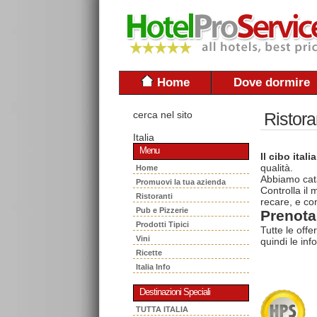
Home
Dove dormire
cerca nel sito
Ristora
Italia
Menu
Il cibo itali
qualità.
Home
Abbiamo cata
Promuovi la tua azienda
Controlla il
Ristoranti
recare, e con
Pub e Pizzerie
Prenota 
Prodotti Tipici
Tutte le offe
Vini
quindi le inf
Ricette
Italia Info
Destinazioni Speciali
TUTTA ITALIA