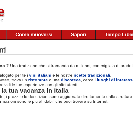
Come muoversi
Sapori
Tempo Libe
nti
ano ?
Una tradizione che si tramanda da millenni, con migliaia di prodotti
logato per te i
vini italiani
e le nostre
ricette tradizionali
.
 meteo, trova un
ristorante
o una
discoteca
, cerca i
luoghi di interess
dividi le tue esperienze con gli altri utenti.
la tua vacanza in Italia
rte, i prezzi e le descrizioni sono aggiornate direttamente dalle struttur
ormazioni sono le piú affidabili che puoi trovare su Internet.