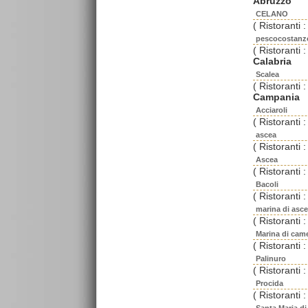
Abruzzo
CELANO
( Ristoranti :
pescocostanz
( Ristoranti :
Calabria
Scalea
( Ristoranti :
Campania
Acciaroli
( Ristoranti :
ascea
( Ristoranti :
Ascea
( Ristoranti :
Bacoli
( Ristoranti :
marina di asc
( Ristoranti :
Marina di cam
( Ristoranti :
Palinuro
( Ristoranti :
Procida
( Ristoranti :
Santa Maria di