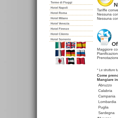
Terme di Fiuggi
N
Hotel Napoli
Tariffe conve
Hotel Roma
Nessuna com
Nessuna comm
Hotel Milano
Hotel Venezia
Hotel Firenze
Hotel Cilento
Hotel Sorrento
Of
Maggiore co
Pianificazion
Prenotazione
* Le strutture 
Come pren
Mangiare in 
Abruzzo
Calabria
Campania
Lombardia
Puglia
Sardegna