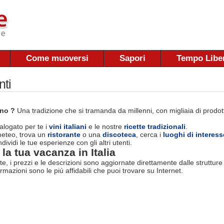
Come muoversi
Sapori
Tempo Libe
nti
ano ?
Una tradizione che si tramanda da millenni, con migliaia di prodotti
logato per te i
vini italiani
e le nostre
ricette tradizionali
.
 meteo, trova un
ristorante
o una
discoteca
, cerca i
luoghi di interess
dividi le tue esperienze con gli altri utenti.
la tua vacanza in Italia
rte, i prezzi e le descrizioni sono aggiornate direttamente dalle struttur
ormazioni sono le piú affidabili che puoi trovare su Internet.