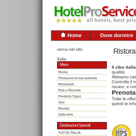
Home
Dove dormire
cerca nel sito
Ristora
Italia
Menu
Il cibo itali
qualità.
Home
Abbiamo cata
Promuovi la tua azienda
Controlla il
Ristoranti
recare, e con
Pub e Pizzerie
Prenota 
Prodotti Tipici
Tutte le offe
Vini
quindi le inf
Ricette
Italia Info
Destinazioni Speciali
TUTTA ITALIA