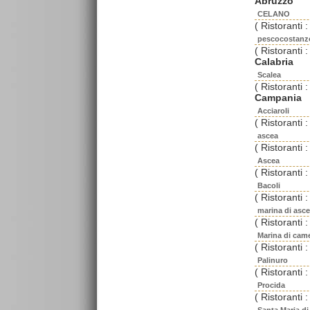
Abruzzo
CELANO
( Ristoranti :
pescocostanz
( Ristoranti :
Calabria
Scalea
( Ristoranti :
Campania
Acciaroli
( Ristoranti :
ascea
( Ristoranti :
Ascea
( Ristoranti :
Bacoli
( Ristoranti :
marina di asc
( Ristoranti :
Marina di cam
( Ristoranti :
Palinuro
( Ristoranti :
Procida
( Ristoranti :
Santa Maria di