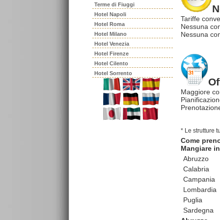
Terme di Fiuggi
N
Hotel Napoli
Tariffe conve
Hotel Roma
Nessuna com
Nessuna comm
Hotel Milano
Hotel Venezia
Hotel Firenze
Hotel Cilento
Hotel Sorrento
Of
Maggiore co
Pianificazion
Prenotazione
* Le strutture 
Come pren
Mangiare in 
Abruzzo
Calabria
Campania
Lombardia
Puglia
Sardegna