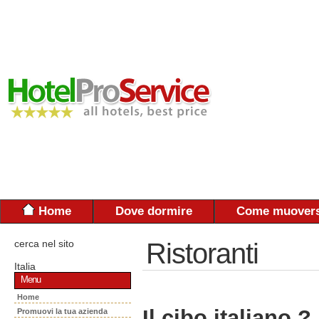
Home
Dove dormire
Come muovers
cerca nel sito
Ristoranti
Italia
Menu
Home
Il cibo italiano ?
Promuovi la tua azienda