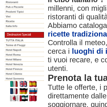
Ristoranti
millenni, con migli
Pub e Pizzerie
Prodotti Tipici
ristoranti di qualit
Vini
Ricette
Abbiamo catalogat
Italia Info
ricette tradiziona
Destinazioni Speciali
Controlla il meteo
TUTTA ITALIA
Terme di Fiuggi
cerca i
luoghi di 
Hotel Napoli
Hotel Roma
ti vuoi recare, e c
Hotel Milano
Hotel Venezia
utenti.
Hotel Firenze
Hotel Cilento
Prenota la tua
Hotel Sorrento
Tutte le offerte, i
direttamente dalle
soggiornare, quindi