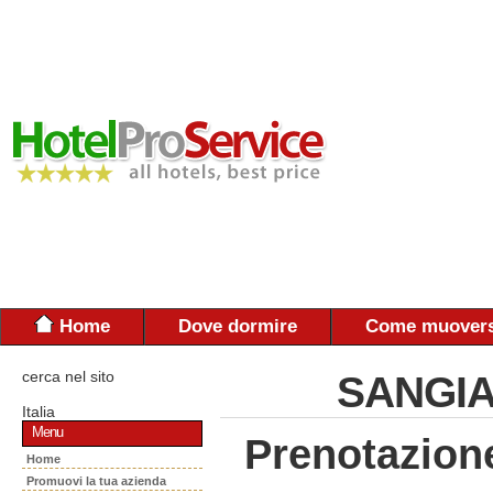
Home
Dove dormire
Come muovers
cerca nel sito
SANGIA
Italia
Menu
Prenotazion
Home
Promuovi la tua azienda