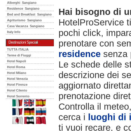
Alberghi Sangiano
Residence Sangiano
Hai bisogno di 
Bed and Breakfast Sangiano
HotelProService t
Agriturismo Sangiano
Casa Vacanza Sangiano
pochi click, impara
Italy Info
prenotare con semp
Destinazioni Speciali
TUTTA ITALIA
residence
senza 
Terme di Fiuggi
Hotel Napoli
Le schede delle st
Hotel Roma
descrizione dei ser
Hotel Milano
Hotel Venezia
aggiornato diretta
Hotel Firenze
Hotel Cilento
prenotazione diret
Hotel Sorrento
Controlla il meteo
cerca i
luoghi di 
ti vuoi recare, e c