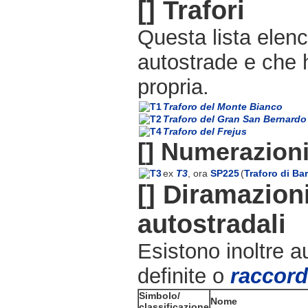
[]
Trafori
Questa lista elen
autostrade e che
propria.
Traforo del Monte Bianco
Traforo del Gran San Bernardo
Traforo del Frejus
[]
Numerazioni
ex
T3
, ora
SP225
(
Traforo di Bar
[]
Diramazioni
autostradali
Esistono inoltre a
definite o
raccord
Simbolo/
Nome
classificazione