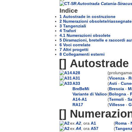
Autostrada Catania-Siracu
Indice
1 Autostrade in costruzione
2 Numerazioni obsolete/riassegnate
3 Tangenziali
4 Trafori
4.1 Numerazioni obsolete
5 Diramazioni, bretelle e raccordi au
6 Voci correlate
7 Altri progetti
8 Collegamenti esterni
[]
Autostrade 
A28
(prolungament
A31
(
Vicenza
-
R
A33
(
Asti
-
Cune
BreBeMi
(
Brescia
-
M
Variante di Valico
(
Bologna
-
A14-A1
(
Termoli
-
Sa
RA17
(
Villesse
-
G
[]
Numerazion
ex
A2
, ora
A1
(
Roma
-
ex
A4
, ora
A57
(
Tangenzi