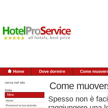
Home
Dove dormire
Come muovers
cerca nel sito
Come muoversi:
Italia
Menu
Spesso non è faci
Home
raggiungere una lo
Promuovi la tua azienda