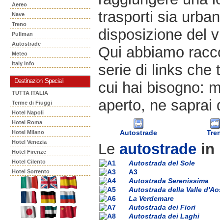
Aereo
trasporti sia urban
Nave
Treno
disposizione del v
Pullman
Autostrade
Qui abbiamo racco
Meteo
Italy Info
serie di links che 
Destinazioni Speciali
cui hai bisogno: m
TUTTA ITALIA
aperto, ne saprai 
Terme di Fiuggi
Hotel Napoli
Hotel Roma
Autostrade
Tre
Hotel Milano
Hotel Venezia
Le
autostrade
in 
Hotel Firenze
Hotel Cilento
Autostrada del Sole
A3
Hotel Sorrento
Autostrada Serenissima
Autostrada della Valle d'Ao
La Verdemare
Autostrada dei Fiori
Autostrada dei Laghi