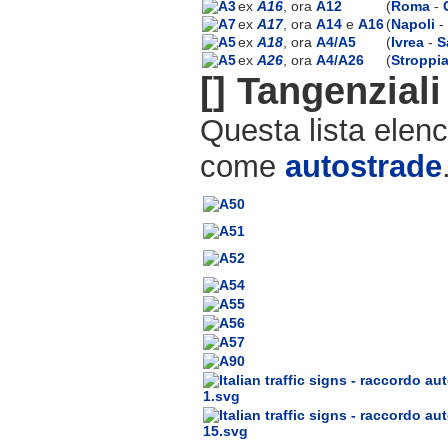
ex
A16
, ora
A12
(
Roma
-
ex
A17
, ora
A14
e
A16
(
Napoli
-
ex
A18
, ora
A4/A5
(
Ivrea
-
S
ex
A26
, ora
A4/A26
(
Stroppi
[]
Tangenziali
Questa lista elen
come
autostrade