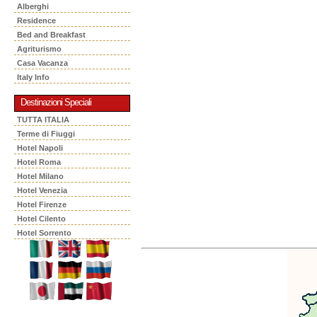
Alberghi
Residence
Bed and Breakfast
Agriturismo
Casa Vacanza
Italy Info
Destinazioni Speciali
TUTTA ITALIA
Terme di Fiuggi
Hotel Napoli
Hotel Roma
Hotel Milano
Hotel Venezia
Hotel Firenze
Hotel Cilento
Hotel Sorrento