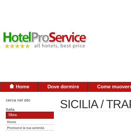
Home
Dove dormire
Come muovers
cerca nel sito
SICILIA / TR
Italia
Menu
Home
Promuovi la tua azienda