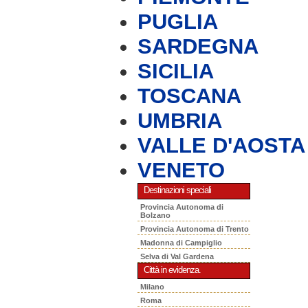
PUGLIA
SARDEGNA
SICILIA
TOSCANA
UMBRIA
VALLE D'AOSTA
VENETO
Destinazioni speciali
Provincia Autonoma di
Bolzano
Provincia Autonoma di Trento
Madonna di Campiglio
Selva di Val Gardena
Città in evidenza.
Milano
Roma