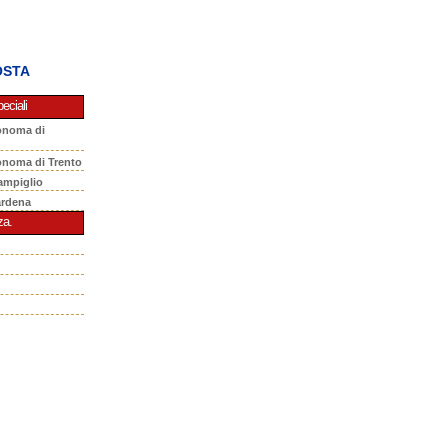
OSTA
eciali
onoma di
onoma di Trento
ampiglio
ardena
za.