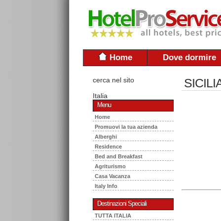
Home
Dove dormire
cerca nel sito
SICILI
Italia
Menu
Home
Promuovi la tua azienda
Alberghi
Residence
Bed and Breakfast
Agriturismo
Casa Vacanza
Italy Info
Destinazioni Speciali
TUTTA ITALIA