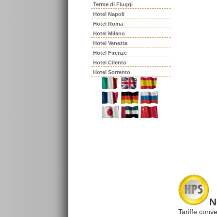
Terme di Fiuggi
Hotel Napoli
Hotel Roma
Hotel Milano
Hotel Venezia
Hotel Firenze
Hotel Cilento
Hotel Sorrento
N
Tariffe conve