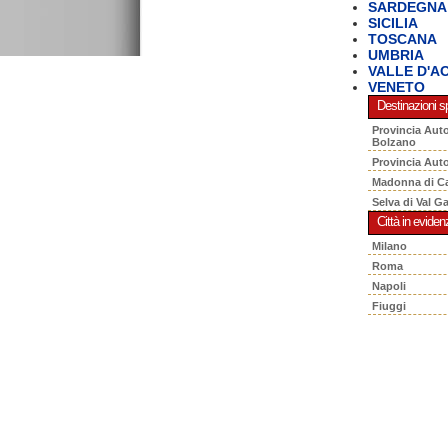
SARDEGNA
SICILIA
TOSCANA
UMBRIA
VALLE D'A
VENETO
Destinazioni sp
Provincia Aut
Bolzano
Provincia Aut
Madonna di C
Selva di Val G
Città in eviden
Milano
Roma
Napoli
Fiuggi