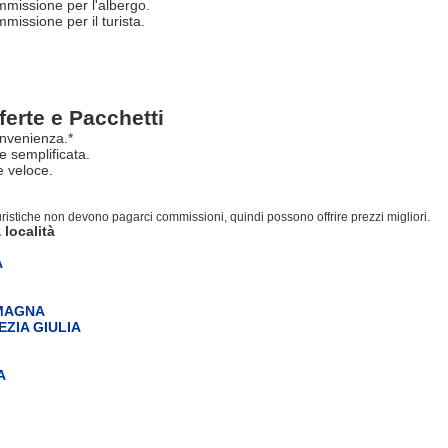
missione per l'albergo.
issione per il turista.
ferte e Pacchetti
nvenienza.*
e semplificata.
 veloce.
turistiche non devono pagarci commissioni, quindi possono offrire prezzi migliori.
 località
A
OMAGNA
EZIA GIULIA
A