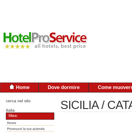
Home
Dove dormire
Come muovers
cerca nel sito
SICILIA / CA
Italia
Menu
Home
Promuovi la tua azienda