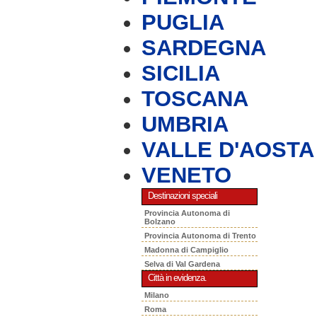
PUGLIA
SARDEGNA
SICILIA
TOSCANA
UMBRIA
VALLE D'AOSTA
VENETO
Destinazioni speciali
Provincia Autonoma di
Bolzano
Provincia Autonoma di Trento
Madonna di Campiglio
Selva di Val Gardena
Città in evidenza.
Milano
Roma