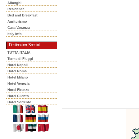
Alberghi
Residence
Bed and Breakfast
Agriturismo
Casa Vacanza
Italy Info
Destinazioni Speciali
TUTTA ITALIA
Terme di Fiuggi
Hotel Napoli
Hotel Roma
Hotel Milano
Hotel Venezia
Hotel Firenze
Hotel Cilento
Hotel Sorrento