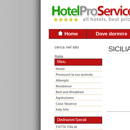
Home
Dove dormire
cerca nel sito
SICILI
Italia
Menu
Home
Promuovi la tua azienda
Alberghi
Residence
Bed and Breakfast
Agriturismo
Casa Vacanza
Italy Info
Destinazioni Speciali
TUTTA ITALIA