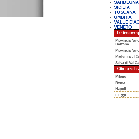
SARDEGNA
SICILIA
TOSCANA
UMBRIA
VALLE D'A
VENETO
Destinazioni sp
Provincia Aut
Bolzano
Provincia Aut
Madonna di C
Selva di Val G
Città in eviden
Milano
Roma
Napoli
Fiuggi