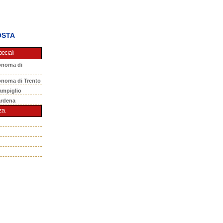
OSTA
eciali
onoma di
onoma di Trento
ampiglio
ardena
za.