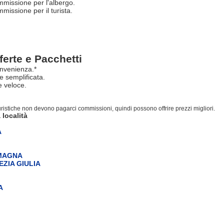
missione per l'albergo.
issione per il turista.
ferte e Pacchetti
nvenienza.*
e semplificata.
 veloce.
turistiche non devono pagarci commissioni, quindi possono offrire prezzi migliori.
 località
A
OMAGNA
EZIA GIULIA
A