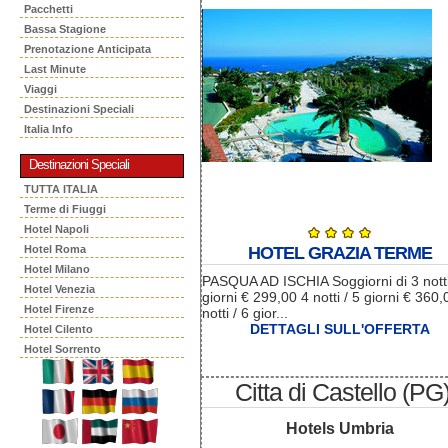
Pacchetti
Bassa Stagione
Prenotazione Anticipata
Last Minute
Viaggi
Destinazioni Speciali
Italia Info
Destinazioni Speciali
TUTTA ITALIA
Terme di Fiuggi
Hotel Napoli
Hotel Roma
HOTEL GRAZIA TERME
Hotel Milano
PASQUA AD ISCHIA Soggiorni di 3 nott
Hotel Venezia
giorni € 299,00 4 notti / 5 giorni € 360,
Hotel Firenze
notti / 6 gior...
DETTAGLI SULL'OFFERTA
Hotel Cilento
Hotel Sorrento
Citta di Castello (PG
Hotels Umbria