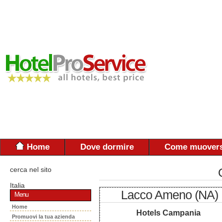
Home
Dove dormire
Come muovers
cerca nel sito
Italia
Lacco Ameno (NA)
Menu
Home
Hotels Campania
Promuovi la tua azienda