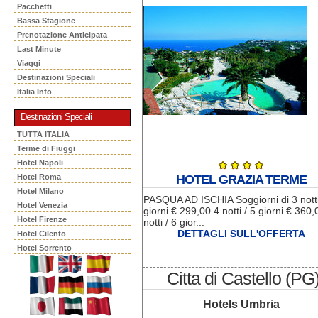
Pacchetti
Bassa Stagione
Prenotazione Anticipata
Last Minute
Viaggi
Destinazioni Speciali
Italia Info
Destinazioni Speciali
TUTTA ITALIA
Terme di Fiuggi
Hotel Napoli
Hotel Roma
HOTEL GRAZIA TERME
Hotel Milano
PASQUA AD ISCHIA Soggiorni di 3 nott
Hotel Venezia
giorni € 299,00 4 notti / 5 giorni € 360,
Hotel Firenze
notti / 6 gior...
DETTAGLI SULL'OFFERTA
Hotel Cilento
Hotel Sorrento
Citta di Castello (PG
Hotels Umbria