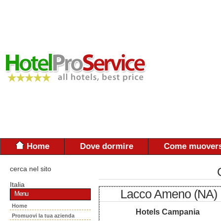
Home
Dove dormire
Come muovers
cerca nel sito
Italia
Lacco Ameno (NA)
Menu
Home
Hotels Campania
Promuovi la tua azienda