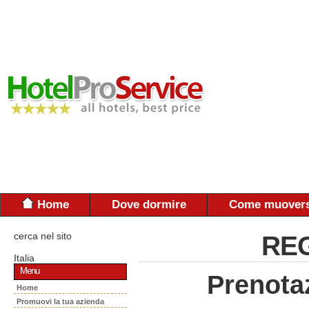
Home
Dove dormire
Come muovers
cerca nel sito
REG
Italia
Menu
Prenota
Home
Promuovi la tua azienda