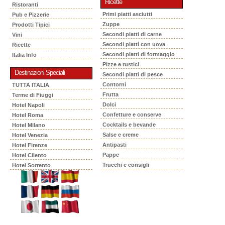
Ricette
Ristoranti
Primi piatti asciutti
Pub e Pizzerie
Zuppe
Prodotti Tipici
Secondi piatti di carne
Vini
Secondi piatti con uova
Ricette
Secondi piatti di formaggio
Italia Info
Pizze e rustici
Destinazioni Speciali
Secondi piatti di pesce
Contorni
TUTTA ITALIA
Frutta
Terme di Fiuggi
Dolci
Hotel Napoli
Confetture e conserve
Hotel Roma
Cocktails e bevande
Hotel Milano
Salse e creme
Hotel Venezia
Antipasti
Hotel Firenze
Pappe
Hotel Cilento
Trucchi e consigli
Hotel Sorrento