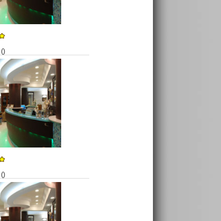
()
()