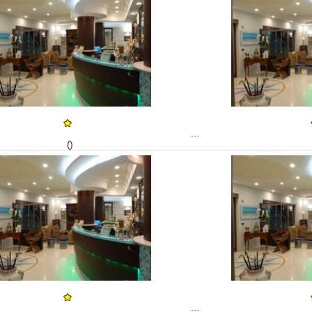
...
()
...