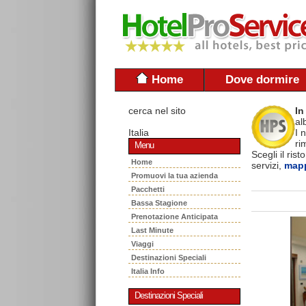
Home
Dove dormire
cerca nel sito
In
al
Italia
I 
ri
Menu
Scegli il ris
Home
servizi,
mapp
Promuovi la tua azienda
Pacchetti
Bassa Stagione
Prenotazione Anticipata
Last Minute
Viaggi
Destinazioni Speciali
Italia Info
Destinazioni Speciali