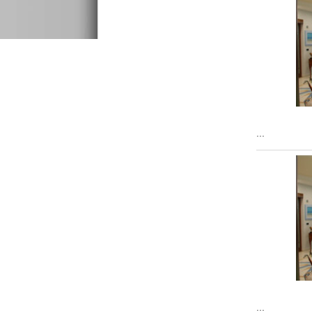
...
...