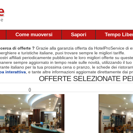
Come muoversi
Sapori
Tempo Libe
 cerca di offerte ?
Grazie alla garanzia offerta da HotelProService di es
berghiere e turistiche italiane, puoi trovare sempre le migliori tariffe.
nostri affiliati periodicamente pubblicano le loro migliori offerte su quest
manere sempre aggiornato in tempo reale sulle novità, utilizzando il tuo
torante italiano per la tua prossima cena o pranzo, le schede dei ristora
a interattiva
, e tante altre informazioni aggiornate direttamente dai pr
OFFERTE SELEZIONATE PER
()