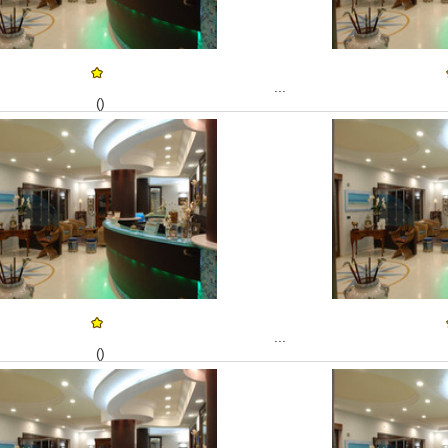
...
()
...
()