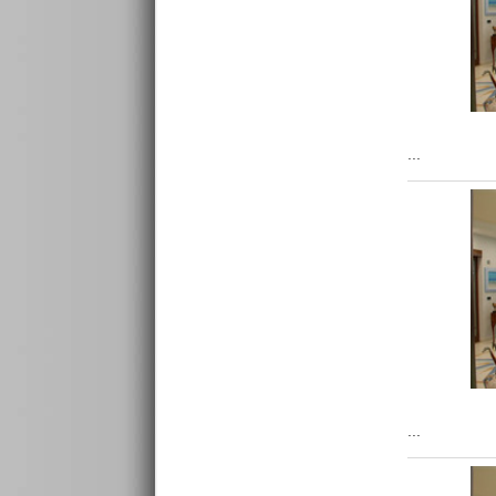
...
...