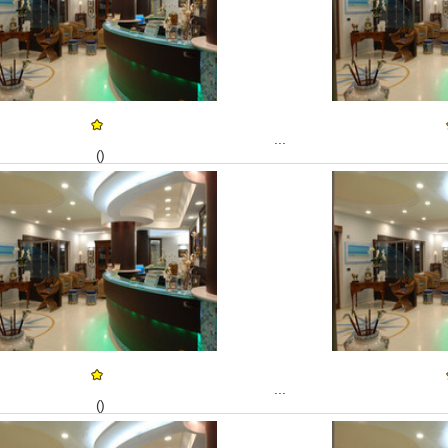
...
()
...
()