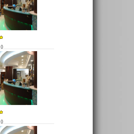
()
()