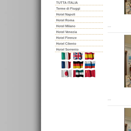
TUTTA ITALIA
Terme di Fiuggi
Hotel Napoli
Hotel Roma
...
Hotel Milano
Hotel Venezia
Hotel Firenze
Hotel Cilento
Hotel Sorrento
...